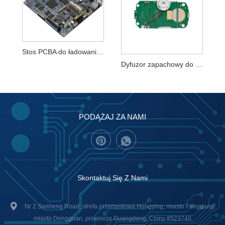
Stos PCBA do ładowania pojazdów elektrycznych
Dyfuzor zapachowy do samochodu PCBA
PODĄŻAJ ZA NAMI
Skontaktuj Się Z Nami
:Nr 2 Sanheng Road, strefa przemysłowa Hongying, miasto Fenggang,
miasto Dongguan, prowincja Guangdong, Chiny #523740