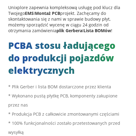
Unixplore zapewnia kompleksową usługę pod klucz dla
Twojego
EMS
I
Montaż PCB
projekt. Zachęcamy do
skontaktowania się z nami w sprawie budowy płyt,
możemy sporządzić wycenę w ciągu 24 godzin od
otrzymania zamówienia
plik Gerbera
I
Lista BOMów
!
PCBA stosu ładującego
do produkcji pojazdów
elektrycznych
* Plik Gerber i lista BOM dostarczone przez klienta
* Wykonano pustą płytkę PCB, komponenty zakupione
przez nas
* Produkcja PCB z całkowicie zmontowanymi częściami
* 100% funkcjonalności zostało przetestowanych przed
wysyłką