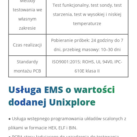
Metody
Test funkcjonalny, test sondy, test
testowania we
starzenia, test w wysokiej i niskiej
własnym
temperaturze
zakresie
Pobieranie próbek: 24 godziny do 7
Czas realizacji
dni, przebieg masowy: 10–30 dni
Standardy
ISO9001:2015; ROHS, UL 94V0, IPC-
montażu PCB
610E klasa II
Usługa EMS o wartości
dodanej Unixplore
● Usługa wstępnego programowania układów scalonych z
plikami w formacie HEX, ELF i BIN.
● PCBA stosu ładującego do urządzenia do testowania