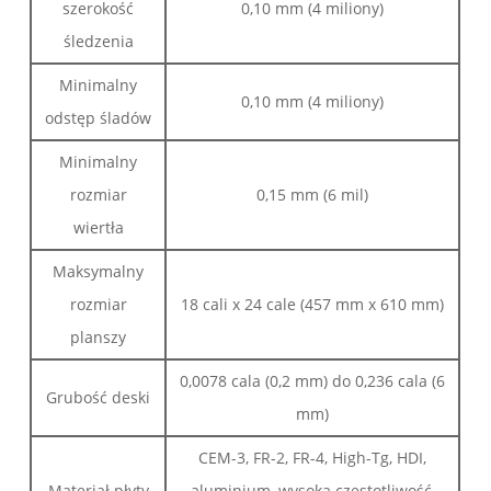
szerokość
0,10 mm (4 miliony)
śledzenia
Minimalny
0,10 mm (4 miliony)
odstęp śladów
Minimalny
rozmiar
0,15 mm (6 mil)
wiertła
Maksymalny
rozmiar
18 cali x 24 cale (457 mm x 610 mm)
planszy
0,0078 cala (0,2 mm) do 0,236 cala (6
Grubość deski
mm)
CEM-3, FR-2, FR-4, High-Tg, HDI,
Materiał płyty
aluminium, wysoka częstotliwość,