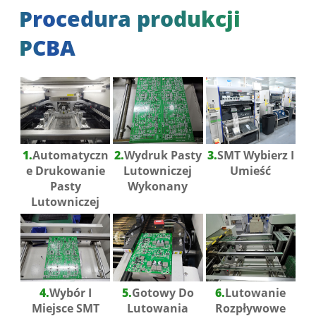
Procedura produkcji
PCBA
1.
Automatyczn
2.
Wydruk Pasty
3.
SMT Wybierz I
E Drukowanie
Lutowniczej
Umieść
Pasty
Wykonany
Lutowniczej
4.
Wybór I
5.
Gotowy Do
6.
Lutowanie
Miejsce SMT
Lutowania
Rozpływowe