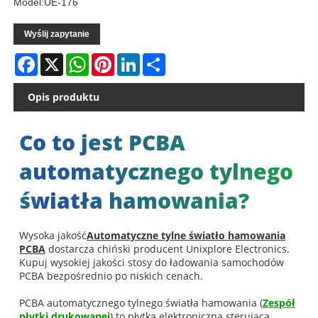
Model:UE-176
Wyślij zapytanie
Facebook
X
WhatsApp
Pinterest
LinkedIn
Share
Opis produktu
Co to jest PCBA
automatycznego tylnego
światła hamowania?
Wysoka jakość
Automatyczne tylne światło hamowania
PCBA
dostarcza chiński producent Unixplore Electronics.
Kupuj wysokiej jakości stosy do ładowania samochodów
PCBA bezpośrednio po niskich cenach.
PCBA automatycznego tylnego światła hamowania (
Zespół
płytki drukowanej
) to płytka elektroniczna sterująca